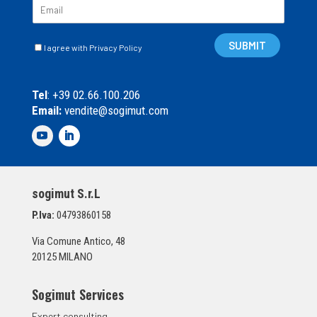
E
m
a
C
i
SUBMIT
I agree with Privacy Policy
a
l
s
*
e
Tel
: +39 02.66.100.206
l
Email:
vendite@sogimut.com
l
e
d
i
S
p
sogimut S.r.L
u
n
P.Iva:
04793860158
t
a
Via Comune Antico, 48
*
20125 MILANO
Sogimut Services
Expert consulting