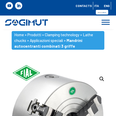
CONTACTS
ITA
ENG
Home
»
Prodotti
»
Clamping technology
»
Lathe
chucks
»
Applicazioni speciali
»
Mandrini
autocentranti combinati 3 griffe