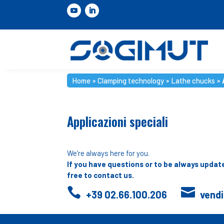
Home
»
Clamping technology
»
Lathe chucks
»
Applicazioni speciali
We’re always here for you.
If you have questions or to be always update
free to contact us.


+39 02.66.100.206
vend