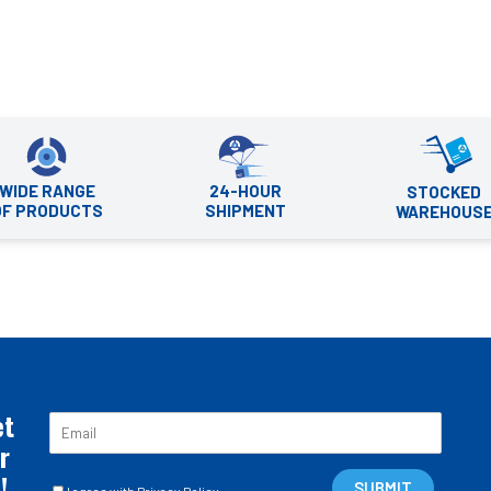
WIDE RANGE
24-HOUR
STOCKED
OF PRODUCTS
SHIPMENT
WAREHOUS
et
E
m
r
a
!
C
i
SUBMIT