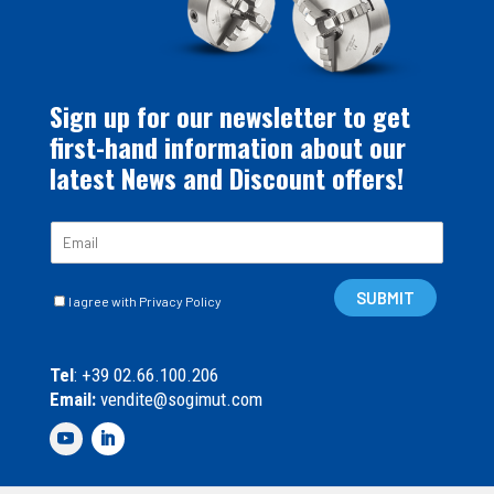
Sign up for our newsletter to get
first-hand information about our
latest News and Discount offers!
E
m
a
C
i
SUBMIT
I agree with Privacy Policy
a
l
s
*
e
Tel
: +39 02.66.100.206
l
Email:
vendite@sogimut.com
l
e
d
i
S