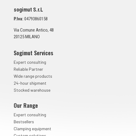
p
sogimut S.r.L
u
n
P.Iva:
04793860158
t
a
Via Comune Antico, 48
*
20125 MILANO
Sogimut Services
Expert consulting
Reliable Partner
Wide range products
24-hour shipment
Stocked warehouse
Our Range
Expert consulting
Bestsellers
Clamping equipment
Custom solutions