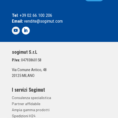
a
l
s
*
e
Tel
: +39 02.66.100.206
l
Email:
vendite@sogimut.com
l
e
d
i
S
p
sogimut S.r.L
u
n
P.Iva:
04793860158
t
a
Via Comune Antico, 48
*
20125 MILANO
I servizi Sogimut
Consulenza specialistica
Partner affidabile
Ampia gamma prodotti
Spedizioni H24