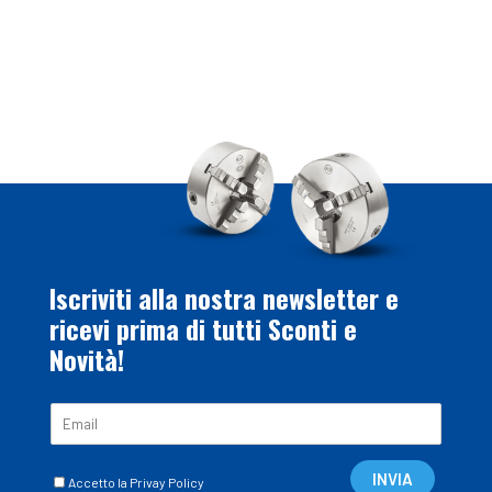
Iscriviti alla nostra newsletter e
ricevi prima di tutti Sconti e
Novità!
E
m
a
C
i
INVIA
Accetto la Privay Policy