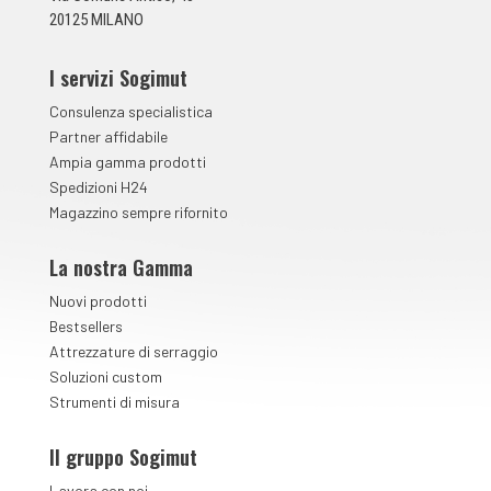
*
20125 MILANO
I servizi Sogimut
Consulenza specialistica
Partner affidabile
Ampia gamma prodotti
Spedizioni H24
Magazzino sempre rifornito
La nostra Gamma
Nuovi prodotti
Bestsellers
Attrezzature di serraggio
Soluzioni custom
Strumenti di misura
Il gruppo Sogimut
Lavora con noi