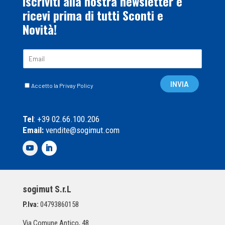
Iscriviti alla nostra newsletter e
ricevi prima di tutti Sconti e
Novità!
E
m
a
C
i
INVIA
Accetto la Privay Policy
a
l
s
*
e
Tel
: +39 02.66.100.206
l
Email:
vendite@sogimut.com
l
e
d
i
S
p
sogimut S.r.L
u
n
P.Iva:
04793860158
t
a
Via Comune Antico, 48