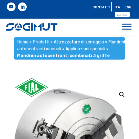
CONTATTI
ITA
ENG
Home
»
Prodotti
»
Attrezzature di serraggio
»
Mandrini
autocentranti manuali
»
Applicazioni speciali
»
Mandrini autocentranti combinati 3 griffe