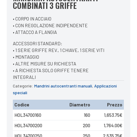
COMBINATI 3 GRIFFE
• CORPO IN ACCIAIO
• CON REGOLAZIONE INDIPENDENTE
• ATTACCO A FLANGIA
ACCESSORI STANDARD:
• 1 SERIE GRIFFE REV., 1 CHIAVE, 1 SERIE VITI
• MONTAGGIO
• ALTRE MISURE SU RICHIESTA
• A RICHIESTA SOLO GRIFFE TENERE
INTEGRALI
Categorie:
Mandrini autocentranti manuali
,
Applicazioni
speciali
Codice
Diametro
Prezzo
HOL34700160
160
1,653.75
€
HOL34700200
200
1,764.00
€
HOL34700250
250
2,535.75
€