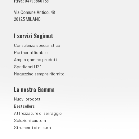
n
P.Iva:
04793860158
t
a
Via Comune Antico, 48
*
20125 MILANO
I servizi Sogimut
Consulenza specialistica
Partner affidabile
Ampia gamma prodotti
Spedizioni H24
Magazzino sempre rifornito
La nostra Gamma
Nuovi prodotti
Bestsellers
Attrezzature di serraggio
Soluzioni custom
Strumenti di misura