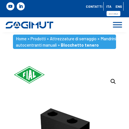
CONTATTI
ITA
ENG
Home
»
Prodotti
»
Attrezzature di serraggio
»
Mandrini
autocentranti manuali
»
Blocchetto tenero