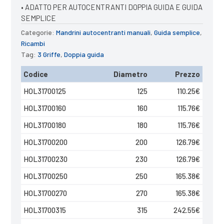
• ADATTO PER AUTOCENTRANTI DOPPIA GUIDA E GUIDA
SEMPLICE
Categorie:
Mandrini autocentranti manuali
,
Guida semplice
,
Ricambi
Tag:
3 Griffe
,
Doppia guida
Codice
Diametro
Prezzo
HOL31700125
125
110.25
€
HOL31700160
160
115.76
€
HOL31700180
180
115.76
€
HOL31700200
200
126.79
€
HOL31700230
230
126.79
€
HOL31700250
250
165.38
€
HOL31700270
270
165.38
€
HOL31700315
315
242.55
€