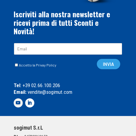
Iscriviti alla nostra newsletter e
ricevi prima di tutti Sconti e
Novità!
E
m
a
C
i
INVIA
Accetto la Privay Policy
a
l
s
*
e
Tel
: +39 02.66.100.206
l
Email:
vendite@sogimut.com
l
e
d
i
S
p
sogimut S.r.L
u