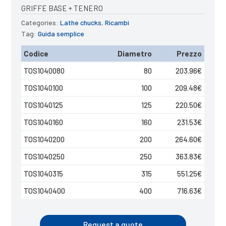
GRIFFE BASE + TENERO
Categories:
Lathe chucks
,
Ricambi
Tag:
Guida semplice
Codice
Diametro
Prezzo
TOS1040080
80
203.96
€
TOS1040100
100
209.48
€
TOS1040125
125
220.50
€
TOS1040160
160
231.53
€
TOS1040200
200
264.60
€
TOS1040250
250
363.83
€
TOS1040315
315
551.25
€
TOS1040400
400
716.63
€
Request a quote