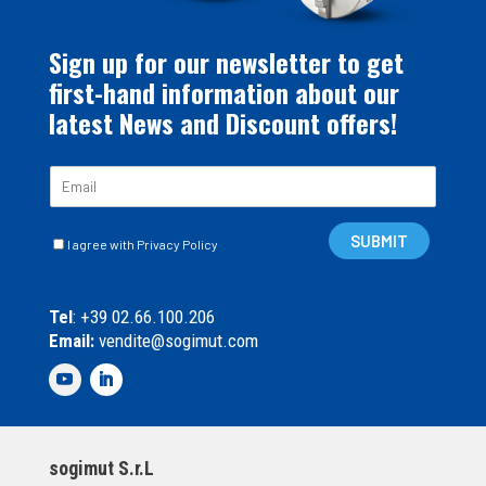
Sign up for our newsletter to get
first-hand information about our
latest News and Discount offers!
E
m
a
C
i
SUBMIT
I agree with Privacy Policy
a
l
s
*
e
Tel
: +39 02.66.100.206
l
Email:
vendite@sogimut.com
l
e
d
i
S
p
sogimut S.r.L
u