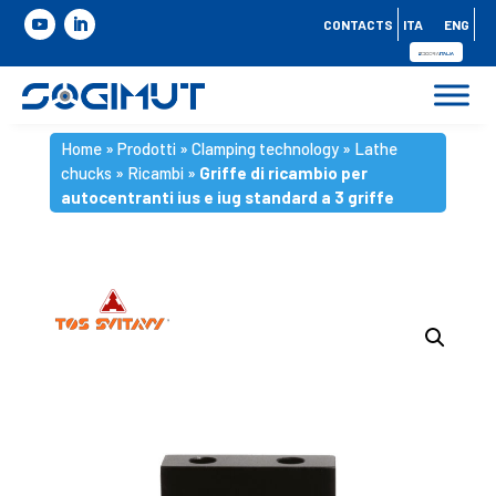
CONTACTS
ITA
ENG
Home
»
Prodotti
»
Clamping technology
»
Lathe
chucks
»
Ricambi
»
Griffe di ricambio per
autocentranti ius e iug standard a 3 griffe