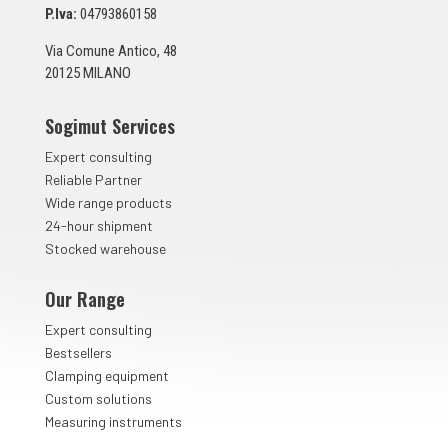
n
P.Iva:
04793860158
t
a
Via Comune Antico, 48
*
20125 MILANO
Sogimut Services
Expert consulting
Reliable Partner
Wide range products
24-hour shipment
Stocked warehouse
Our Range
Expert consulting
Bestsellers
Clamping equipment
Custom solutions
Measuring instruments