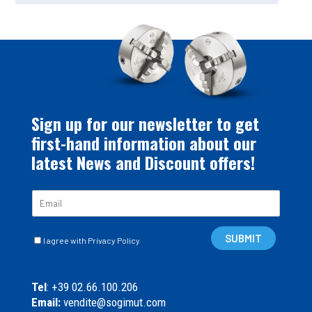
Sign up for our newsletter to get
first-hand information about our
latest News and Discount offers!
E
m
a
C
i
SUBMIT
I agree with Privacy Policy
a
l
s
*
e
Tel
: +39 02.66.100.206
l
Email:
vendite@sogimut.com
l