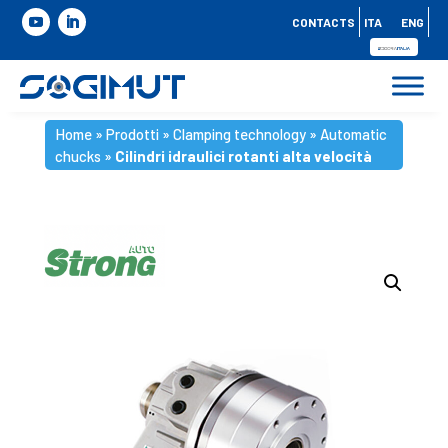
CONTACTS
ITA
ENG
Home
»
Prodotti
»
Clamping technology
»
Automatic
chucks
»
Cilindri idraulici rotanti alta velocità