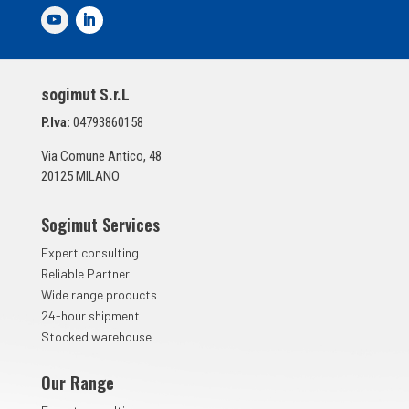
e
d
i
S
p
sogimut S.r.L
u
n
P.Iva:
04793860158
t
a
Via Comune Antico, 48
*
20125 MILANO
Sogimut Services
Expert consulting
Reliable Partner
Wide range products
24-hour shipment
Stocked warehouse
Our Range