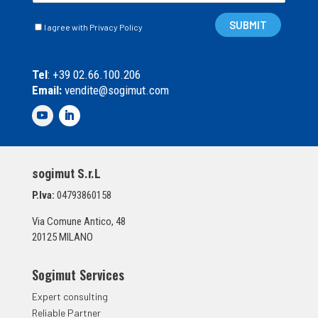
a
C
i
SUBMIT
I agree with Privacy Policy
a
l
s
*
e
Tel
: +39 02.66.100.206
l
Email:
vendite@sogimut.com
l
e
d
i
S
p
sogimut S.r.L
u
n
P.Iva:
04793860158
t
a
Via Comune Antico, 48
*
20125 MILANO
Sogimut Services
Expert consulting
Reliable Partner