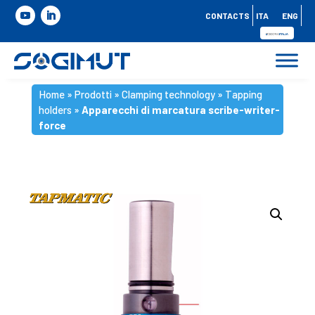
CONTACTS
ITA
ENG
Home
»
Prodotti
»
Clamping technology
»
Tapping
holders
»
Apparecchi di marcatura scribe-writer-
force