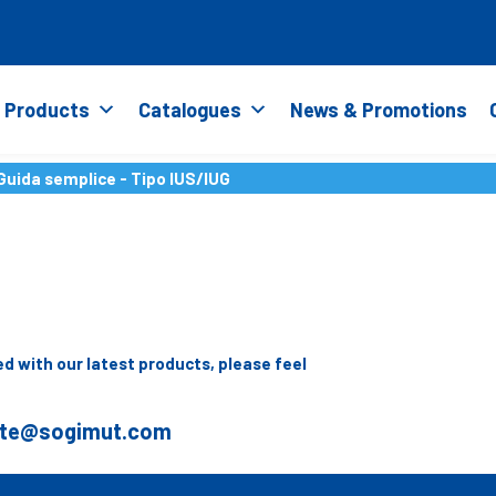
Products
Catalogues
News & Promotions
Guida semplice - Tipo IUS/IUG
d with our latest products, please feel
ite@sogimut.com