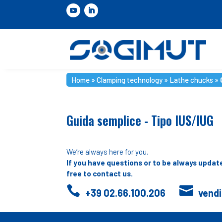
Home
»
Clamping technology
»
Lathe chucks
»
Guida semplice - Tipo IUS/IUG
We’re always here for you.
If you have questions or to be always update
free to contact us.


+39 02.66.100.206
vend