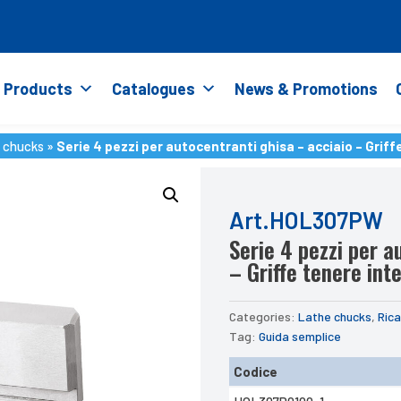
Products
Catalogues
News & Promotions
 chucks
»
Serie 4 pezzi per autocentranti ghisa – acciaio – Griff
 chucks
»
Serie 4 pezzi per autocentranti ghisa – acciaio – Griff
Art.HOL307PW
Serie 4 pezzi per a
– Griffe tenere inte
Categories:
Lathe chucks
,
Ric
Tag:
Guida semplice
Codice