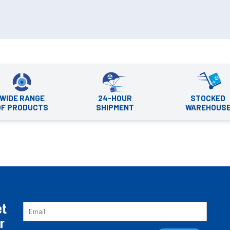
WIDE RANGE
24-HOUR
STOCKED
OF PRODUCTS
SHIPMENT
WAREHOUS
et
E
m
r
a