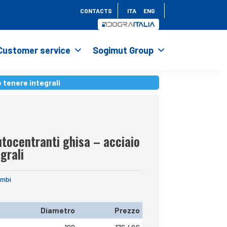
CONTACTS
ITA
ENG
Customer service
Sogimut Group
e tenere integrali
e tenere integrali
utocentranti ghisa – acciaio
grali
ambi
Diametro
Prezzo