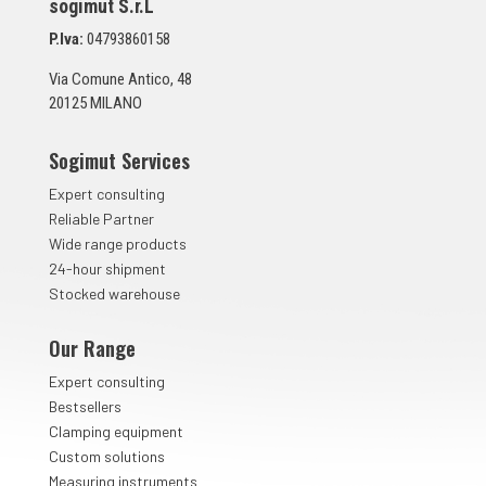
sogimut S.r.L
u
n
P.Iva:
04793860158
t
a
Via Comune Antico, 48
*
20125 MILANO
Sogimut Services
Expert consulting
Reliable Partner
Wide range products
24-hour shipment
Stocked warehouse
Our Range
Expert consulting
Bestsellers
Clamping equipment
Custom solutions
Measuring instruments