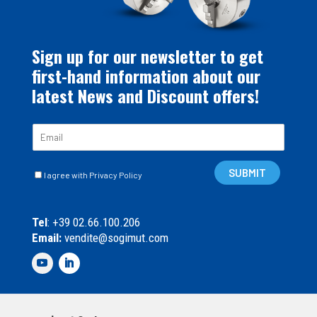
Sign up for our newsletter to get
first-hand information about our
latest News and Discount offers!
E
m
a
C
i
SUBMIT
I agree with Privacy Policy
a
l
s
*
e
Tel
: +39 02.66.100.206
l
Email:
vendite@sogimut.com
l
e
d
i
S
p