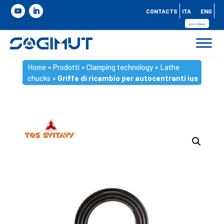
CONTACTS
ITA
ENG
Home
»
Prodotti
»
Clamping technology
»
Lathe
chucks
»
Griffe di ricambio per autocentranti ius