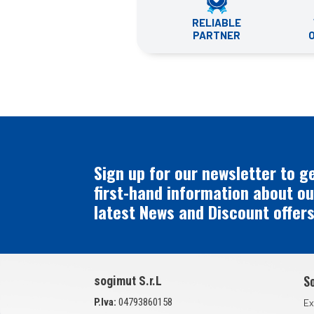
RELIABLE
PARTNER
Sign up for our newsletter to g
first-hand information about ou
latest News and Discount offers
S
sogimut S.r.L
P.Iva:
04793860158
Ex