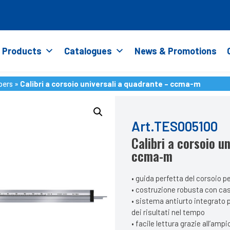
Products
Catalogues
News & Promotions
pers
»
Calibri a corsoio universali a quadrante – ccma-m
pers
»
Calibri a corsoio universali a quadrante – ccma-m
Art.TES005100
Calibri a corsoio u
ccma-m
• guida perfetta del corsoio p
• costruzione robusta con cas
• sistema antiurto integrato p
dei risultati nel tempo
• facile lettura grazie all’am