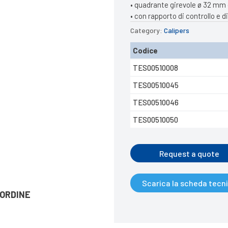
• quadrante girevole ø 32 mm 
• con rapporto di controllo e 
Category:
Calipers
Codice
TES00510008
TES00510045
TES00510046
TES00510050
Request a quote
Scarica la scheda tecn
’ORDINE