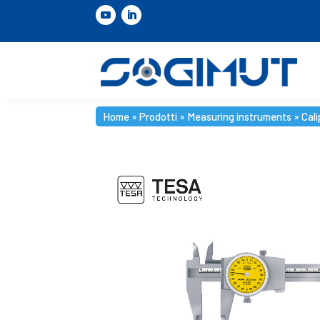
Home
»
Prodotti
»
Measuring instruments
»
Cali
Home
»
Prodotti
»
Measuring instruments
»
Cali