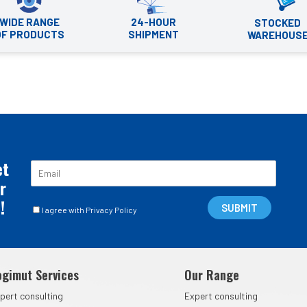
WIDE RANGE
24-HOUR
STOCKED
OF PRODUCTS
SHIPMENT
WAREHOUS
et
E
m
r
a
!
C
i
SUBMIT
I agree with Privacy Policy
a
l
s
*
e
l
ogimut Services
Our Range
l
e
pert consulting
Expert consulting
d