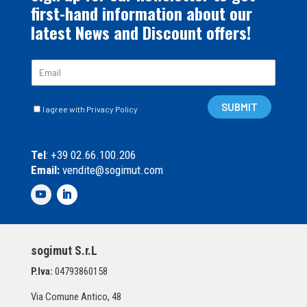
first-hand information about our
latest News and Discount offers!
E
m
a
C
i
SUBMIT
I agree with Privacy Policy
a
l
s
*
e
Tel
: +39 02.66.100.206
l
Email:
vendite@sogimut.com
l
e
d
i
S
p
sogimut S.r.L
u
n
P.Iva:
04793860158
t
a
Via Comune Antico, 48