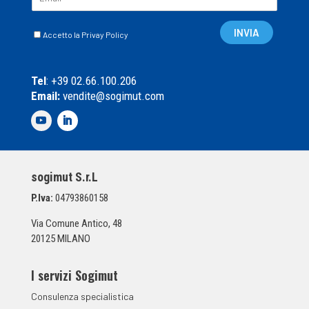
m
a
C
i
INVIA
Accetto la Privay Policy
a
l
s
*
e
Tel
: +39 02.66.100.206
l
Email:
vendite@sogimut.com
l
e
d
i
S
p
sogimut S.r.L
u
n
P.Iva:
04793860158
t
a
Via Comune Antico, 48
*
20125 MILANO
I servizi Sogimut
Consulenza specialistica