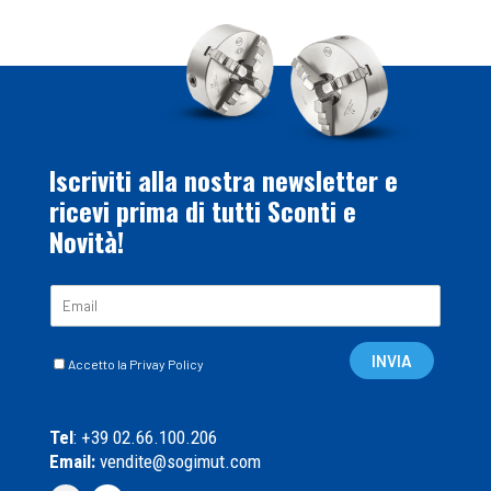
Iscriviti alla nostra newsletter e
ricevi prima di tutti Sconti e
Novità!
E
m
a
C
i
INVIA
Accetto la Privay Policy
a
l
s
*
e
Tel
: +39 02.66.100.206
l
Email:
vendite@sogimut.com
l
e