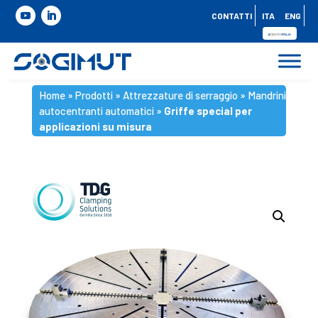
CONTATTI
ITA
ENG
Home
»
Prodotti
»
Attrezzature di serraggio
»
Mandrini
autocentranti automatici
»
Griffe special per
applicazioni su misura