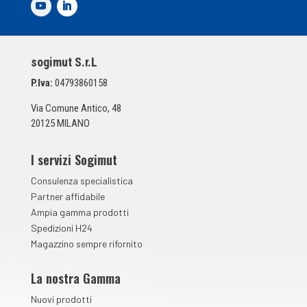
d
i
S
p
sogimut S.r.L
u
n
P.Iva:
04793860158
t
a
Via Comune Antico, 48
*
20125 MILANO
I servizi Sogimut
Consulenza specialistica
Partner affidabile
Ampia gamma prodotti
Spedizioni H24
Magazzino sempre rifornito
La nostra Gamma
Nuovi prodotti