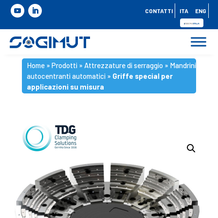
CONTATTI
ITA
ENG
Home
»
Prodotti
»
Attrezzature di serraggio
»
Mandrini
autocentranti automatici
»
Griffe special per
applicazioni su misura