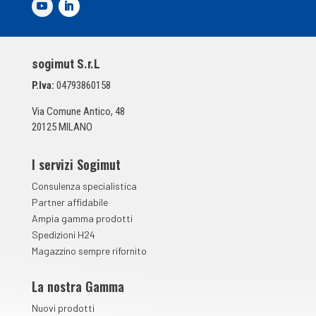
d
i
S
p
sogimut S.r.L
u
n
P.Iva:
04793860158
t
a
Via Comune Antico, 48
*
20125 MILANO
I servizi Sogimut
Consulenza specialistica
Partner affidabile
Ampia gamma prodotti
Spedizioni H24
Magazzino sempre rifornito
La nostra Gamma
Nuovi prodotti