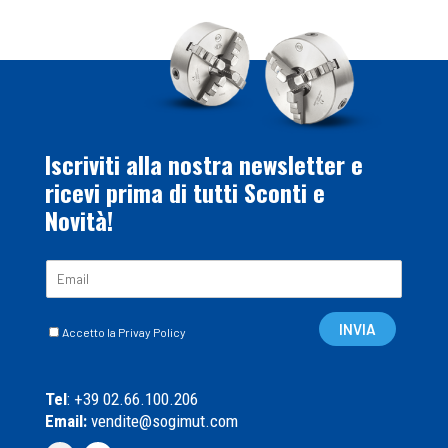
Iscriviti alla nostra newsletter e
ricevi prima di tutti Sconti e
Novità!
E
m
a
C
i
INVIA
Accetto la Privay Policy
a
l
s
*
e
Tel
: +39 02.66.100.206
l
Email:
vendite@sogimut.com
l
e