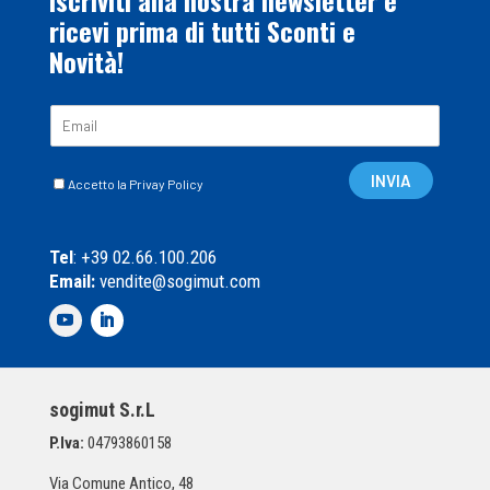
ricevi prima di tutti Sconti e
Novità!
E
m
a
C
i
INVIA
Accetto la Privay Policy
a
l
s
*
e
Tel
: +39 02.66.100.206
l
Email:
vendite@sogimut.com
l
e
d
i
S
p
sogimut S.r.L
u
n
P.Iva:
04793860158
t
a
Via Comune Antico, 48