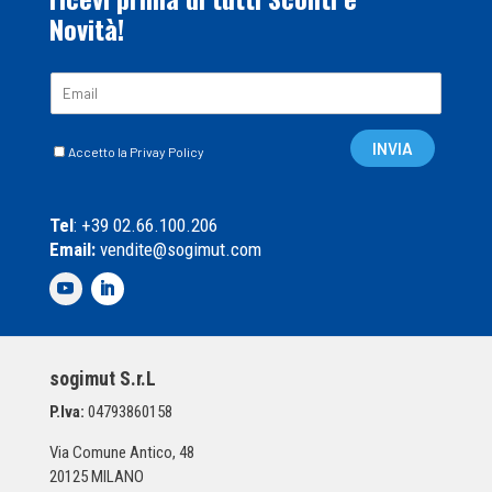
Novità!
E
m
a
C
i
INVIA
Accetto la Privay Policy
a
l
s
*
e
Tel
: +39 02.66.100.206
l
Email:
vendite@sogimut.com
l
e
d
i
S
p
sogimut S.r.L
u
n
P.Iva:
04793860158
t
a
Via Comune Antico, 48
*
20125 MILANO