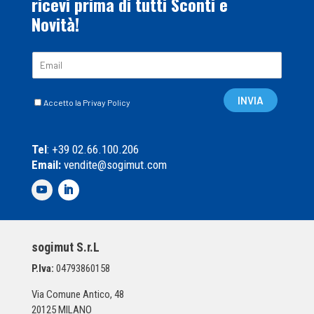
ricevi prima di tutti Sconti e
Novità!
E
m
a
C
i
INVIA
Accetto la Privay Policy
a
l
s
*
e
Tel
: +39 02.66.100.206
l
Email:
vendite@sogimut.com
l
e
d
i
S
p
sogimut S.r.L
u
n
P.Iva:
04793860158
t
a
Via Comune Antico, 48
*
20125 MILANO