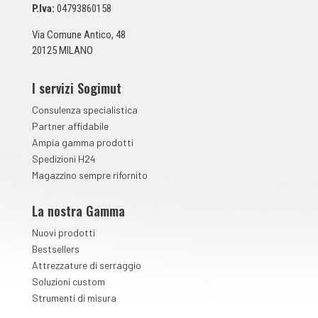
n
P.Iva:
04793860158
t
a
Via Comune Antico, 48
*
20125 MILANO
I servizi Sogimut
Consulenza specialistica
Partner affidabile
Ampia gamma prodotti
Spedizioni H24
Magazzino sempre rifornito
La nostra Gamma
Nuovi prodotti
Bestsellers
Attrezzature di serraggio
Soluzioni custom
Strumenti di misura