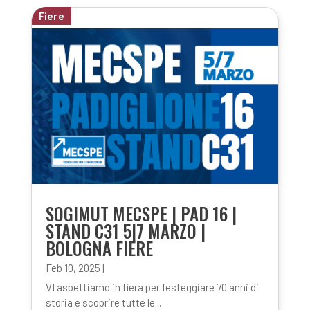
Fiere
SOGIMUT MECSPE | PAD 16 |
STAND C31 5|7 MARZO |
BOLOGNA FIERE
Feb 10, 2025
|
VI aspettiamo in fiera per festeggiare 70 anni di
storia e scoprire tutte le...