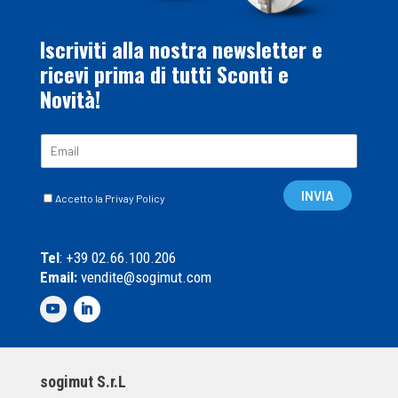
Iscriviti alla nostra newsletter e
ricevi prima di tutti Sconti e
Novità!
E
m
a
C
i
INVIA
Accetto la Privay Policy
a
l
s
*
e
Tel
: +39 02.66.100.206
l
Email:
vendite@sogimut.com
l
e
d
i
S
p
sogimut S.r.L
u