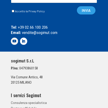
m
a
C
i
INVIA
Accetto la Privay Policy
a
l
s
*
e
Tel
: +39 02.66.100.206
l
Email:
vendite@sogimut.com
l
e
d
i
S
p
sogimut S.r.L
u
n
P.Iva:
04793860158
t
a
Via Comune Antico, 48
*
20125 MILANO
I servizi Sogimut
Consulenza specialistica