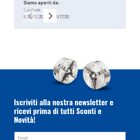
Siamo aperti da:
02.66.100.2
Lun/ven
8.30/12.30 – 13.30/17.30
Iscriviti alla nostra newsletter e
ricevi prima di tutti Sconti e
Novità!
E