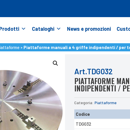
Prodotti
Cataloghi
News e promozioni
Custo
iattaforme
»
Piattaforme manuali a 4 griffe indipendenti / per to
iattaforme
»
Piattaforme manuali a 4 griffe indipendenti / per to
Art.TDG032
PIATTAFORME MANU
INDIPENDENTI / P
Categoria:
Piattaforme
Codice
TDG032