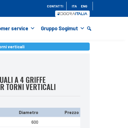
CONTATTI
ITA
ENG
mer service
Gruppo Sogimut
rni verticali
rni verticali
ALI A 4 GRIFFE
ER TORNI VERTICALI
Diametro
Prezzo
600