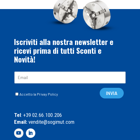
Iscriviti alla nostra newsletter e
ricevi prima di tutti Sconti e
Novità!
E
m
a
C
i
INVIA
Accetto la Privay Policy
a
l
s
*
e
Tel
: +39 02.66.100.206
l
Email:
vendite@sogimut.com
l
e
d