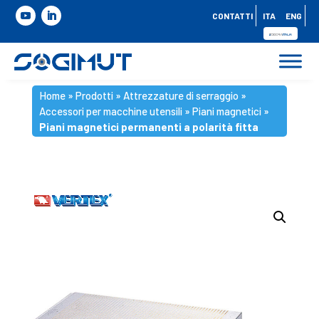
CONTATTI
ITA
ENG
Home
»
Prodotti
»
Attrezzature di serraggio
»
Accessori per macchine utensili
»
Piani magnetici
»
Piani magnetici permanenti a polarità fitta