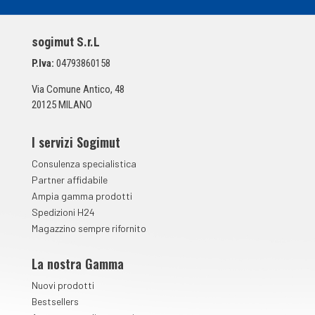
i
S
p
sogimut S.r.L
u
n
P.Iva:
04793860158
t
a
Via Comune Antico, 48
*
20125 MILANO
I servizi Sogimut
Consulenza specialistica
Partner affidabile
Ampia gamma prodotti
Spedizioni H24
Magazzino sempre rifornito
La nostra Gamma
Nuovi prodotti
Bestsellers