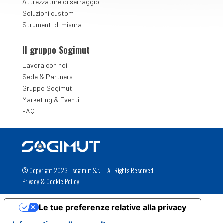
Attrezzature di serraggio
Soluzioni custom
Strumenti di misura
Il gruppo Sogimut
Lavora con noi
&
Sede
Partners
Gruppo Sogimut
Marketing & Eventi
FAQ
© Copyright 2023 | sogimut S.r.L | All Rights Reserved
Privacy
&
Cookie Policy
Le tue preferenze relative alla privacy