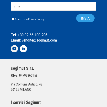
E
m
a
C
i
INVIA
Accetto la Privay Policy
a
l
s
*
e
Tel
: +39 02.66.100.206
l
Email:
vendite@sogimut.com
l
e
d
i
S
p
sogimut S.r.L
u
n
P.Iva:
04793860158
t
a
Via Comune Antico, 48
*
20125 MILANO
I servizi Sogimut