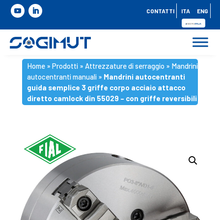
CONTATTI
ITA
ENG
Home
»
Prodotti
»
Attrezzature di serraggio
»
Mandrini
autocentranti manuali
»
Mandrini autocentranti
guida semplice 3 griffe corpo acciaio attacco
diretto camlock din 55029 – con griffe reversibili