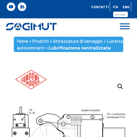
CONTATTI
ITA
ENG
Home
»
Prodotti
»
Attrezzature di serraggio
»
Lunette
autocentranti
»
Lubrificazione centralizzata