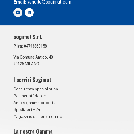
Email:
vendite@sogimut.com
l
e
d
i
S
p
sogimut S.r.L
u
n
P.Iva:
04793860158
t
a
Via Comune Antico, 48
*
20125 MILANO
I servizi Sogimut
Consulenza specialistica
Partner affidabile
Ampia gamma prodotti
Spedizioni H24
Magazzino sempre rifornito
La nostra Gamma