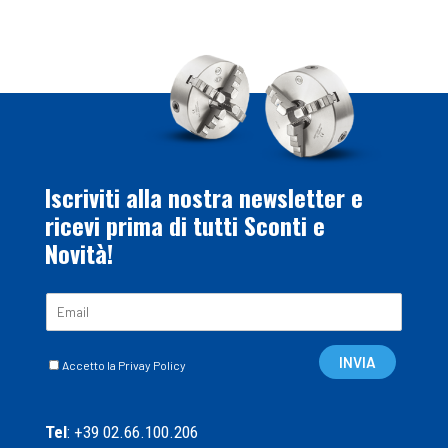
Iscriviti alla nostra newsletter e
ricevi prima di tutti Sconti e
Novità!
E
m
a
C
i
INVIA
Accetto la Privay Policy
a
l
s
*
e
Tel
: +39 02.66.100.206
l