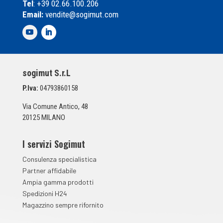
Tel
: +39 02.66.100.206
l
Email:
vendite@sogimut.com
l
e
d
i
S
p
sogimut S.r.L
u
n
P.Iva:
04793860158
t
a
Via Comune Antico, 48
*
20125 MILANO
I servizi Sogimut
Consulenza specialistica
Partner affidabile
Ampia gamma prodotti
Spedizioni H24
Magazzino sempre rifornito