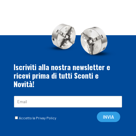
Iscriviti alla nostra newsletter e
ricevi prima di tutti Sconti e
Novità!
E
m
a
C
i
INVIA
Accetto la Privay Policy
a
l
s
*
e