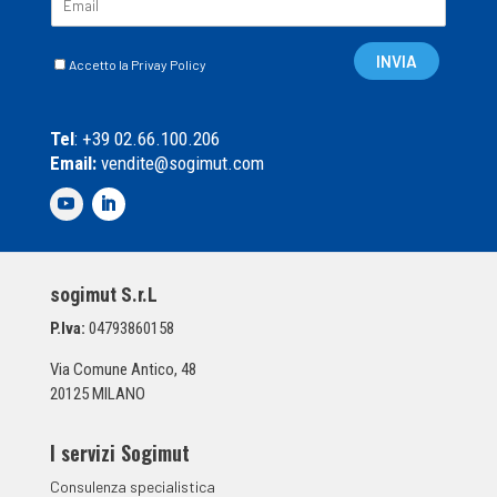
m
a
C
i
INVIA
Accetto la Privay Policy
a
l
s
*
e
Tel
: +39 02.66.100.206
l
Email:
vendite@sogimut.com
l
e
d
i
S
p
sogimut S.r.L
u
n
P.Iva:
04793860158
t
a
Via Comune Antico, 48
*
20125 MILANO
I servizi Sogimut
Consulenza specialistica