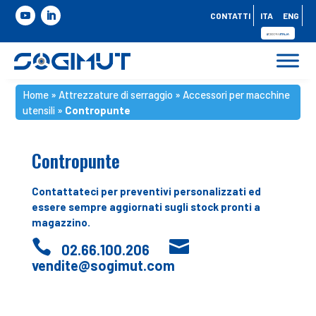
CONTATTI
ITA
ENG
Home
»
Attrezzature di serraggio
»
Accessori per macchine
utensili
»
Contropunte
Contropunte
Contattateci per preventivi personalizzati ed
essere sempre aggiornati sugli stock pronti a
magazzino.


02.66.100.206
vendite@sogimut.com