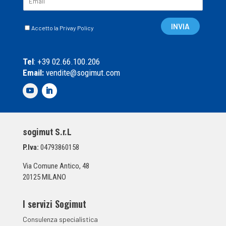
m
a
C
i
INVIA
Accetto la Privay Policy
a
l
s
*
e
Tel
: +39 02.66.100.206
l
Email:
vendite@sogimut.com
l
e
d
i
S
p
sogimut S.r.L
u
n
P.Iva:
04793860158
t
a
Via Comune Antico, 48
*
20125 MILANO
I servizi Sogimut
Consulenza specialistica